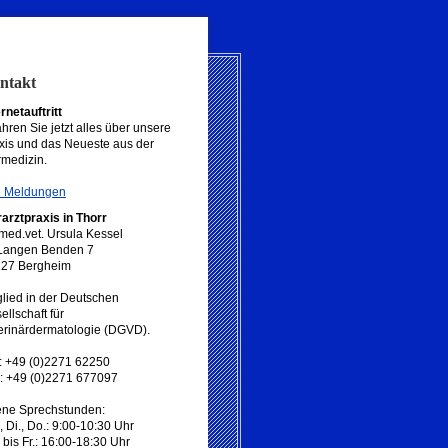
ntakt
ernetauftritt
ahren Sie jetzt alles über unsere
xis und das Neueste aus der
rmedizin.
e Meldungen
rarztpraxis in Thorr
 med.vet. Ursula Kessel
Langen Benden 7
27 Bergheim
glied in der Deutschen
ellschaft für
erinärdermatologie (DGVD).
.: +49 (0)2271 62250
: +49 (0)2271 677097
ene Sprechstunden:
, Di., Do.: 9:00-10:30 Uhr
 bis Fr.: 16:00-18:30 Uhr