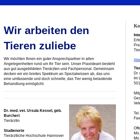
Ko
Wir arbeiten den
Int
Erf
Tieren zuliebe
Pra
Tie
Wir möchten Ihnen ein guter Ansprechpartner in allen
All
Angelegenheiten rund um Ihr Tier sein. Unser Praxisteam besteht
Tie
aus gut ausgebildeten Tierärzten und Fachpersonal. Gemeinsam
Dr.
decken wir ein breites Spektrum an Spezialwissen ab, das uns
Im 
eine umfassende und doch schnelle, das Tier wenig belastende
501
Behandlung ermöglicht.
Mit
Ges
Vet
Dr. med. vet. Ursula Kessel, geb.
Tel
Burchert
Fax
Tierärztin
Off
Studienorte
Mo.
Tierärztliche Hochschule Hannover
Mo.